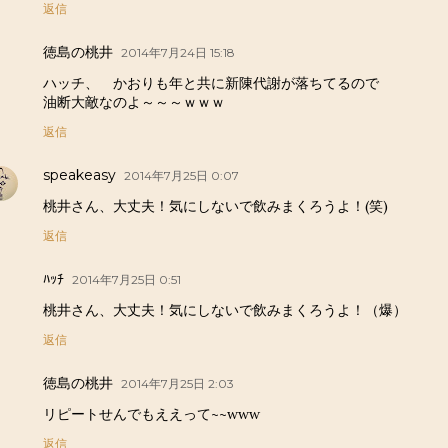
返信
徳島の桃井
2014年7月24日 15:18
ハッチ、 かおりも年と共に新陳代謝が落ちてるので
油断大敵なのよ～～～ｗｗｗ
返信
speakeasy
2014年7月25日 0:07
桃井さん、大丈夫！気にしないで飲みまくろうよ！(笑)
返信
ﾊｯﾁ
2014年7月25日 0:51
桃井さん、大丈夫！気にしないで飲みまくろうよ！（爆）
返信
徳島の桃井
2014年7月25日 2:03
リピートせんでもええって~~www
返信