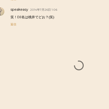
speakeasy
2014年7月26日 1:06
笑！DJ名は桃井でどお？(笑)
返信