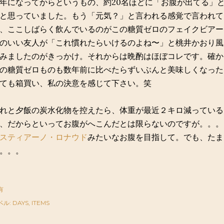
年になってからというもの、約20名ほどに「お腹が出てる」
と思っていました。もう「元気？」と言われる感覚で言われて
、ここしばらく飲んでいるのがこの糖質ゼロのフェイクビアー
のいい友人が「これ慣れたらいけるのよね〜」と桃井かおり風
みましたのがきっかけ。それからは晩酌はほぼコレです。確か
の糖質ゼロものも数年前に比べたらずいぶんと美味しくなった
ても箱買い、私の決意を感じて下さい。笑
れと夕飯の炭水化物を控えたら、体重が最近２キロ減っている
、だからといってお腹がへこんだとは限らないのですが。。。
スティアーノ・ロナウド
みたいなお腹を目指して。でも、たま
。。。
有
ベル:
DAYS
ITEMS