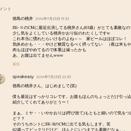
メント
徳島の桃井
2014年7月23日 19:32
SK-ⅡのCMに最近出演してる桃井さん(63歳）がとても素敵なの
少し気をよくしている桃井かおり似のわたくしですw
これ本当に慣れたらいけるのよね～～ 家ビールはほぼコレ！
気休めかも・・・やけど糖質なるべく摂ってない （夜は米も
肉もほぼやめてるので体重は減ったかも
あ、お腹は出てませんwww
返信
speakeasy
2014年7月23日 22:33
徳島の桃井さん、はじめまして(笑)
僕も最近はすっかりコレです。お腹もほんのちょっとだけ引っ込んで
紹介してくれてありがとうー！
まぁ、ミヤ・・いやかおりは(呼び捨て)もともと細いので気を
ど？？
そのうちホントにSK-llのCMに出てる気もします。笑
62歳ってビックリだけど、ほんとにいつまでも素敵だなぁ。。