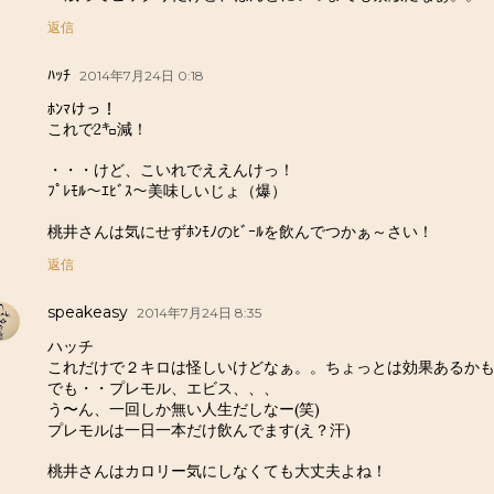
返信
ﾊｯﾁ
2014年7月24日 0:18
ﾎﾝﾏけっ！
これで2㌔減！
・・・けど、こいれでええんけっ！
ﾌﾟﾚﾓﾙ～ｴﾋﾞｽ～美味しいじょ（爆）
桃井さんは気にせずﾎﾝﾓﾉのﾋﾞｰﾙを飲んでつかぁ～さい！
返信
speakeasy
2014年7月24日 8:35
ハッチ
これだけで２キロは怪しいけどなぁ。。ちょっとは効果あるか
でも・・プレモル、エビス、、、
う〜ん、一回しか無い人生だしなー(笑)
プレモルは一日一本だけ飲んでます(え？汗)
桃井さんはカロリー気にしなくても大丈夫よね！