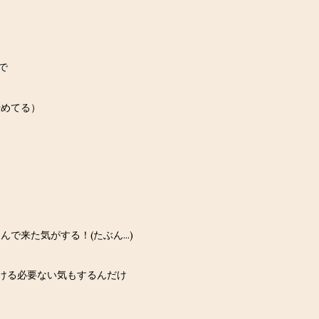
で
やめてる）
来た気がする！(たぶん...)
つける必要ない気もするんだけ