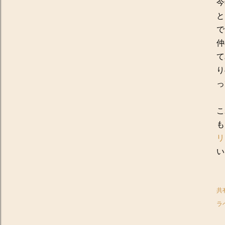
今
と
で
仲
て
り
っ
こ
も
リ
い
共
ラ