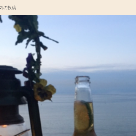
コ
気の投稿
メ
ン
ト
を
投
稿