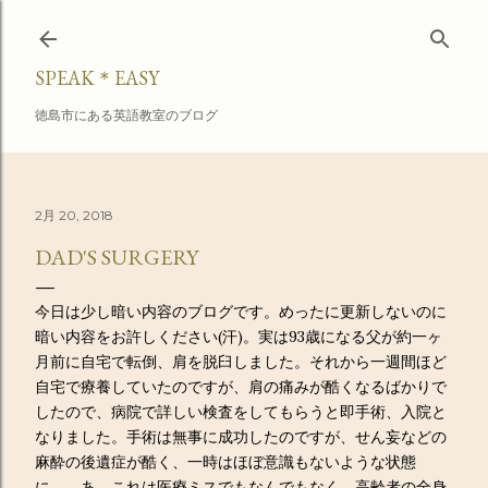
スキップしてメイン コンテンツに移動
SPEAK＊EASY
徳島市にある英語教室のブログ
2月 20, 2018
DAD'S SURGERY
今日は少し暗い内容のブログです。めったに更新しないのに
暗い内容をお許しください(汗)。実は93歳になる父が約一ヶ
月前に自宅で転倒、肩を脱臼しました。それから一週間ほど
自宅で療養していたのですが、肩の痛みが酷くなるばかりで
したので、病院で詳しい検査をしてもらうと即手術、入院と
なりました。手術は無事に成功したのですが、せん妄などの
麻酔の後遺症が酷く、一時はほぼ意識もないような状態
に。。あ、これは医療ミスでもなんでもなく、高齢者の全身