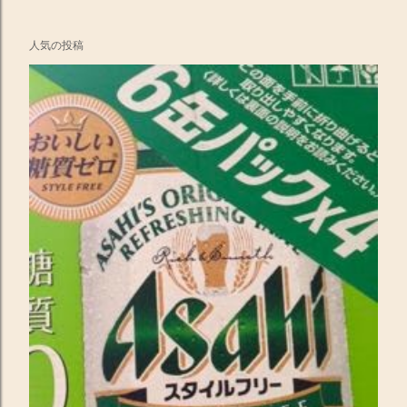
コ
人気の投稿
メ
ン
ト
を
投
稿