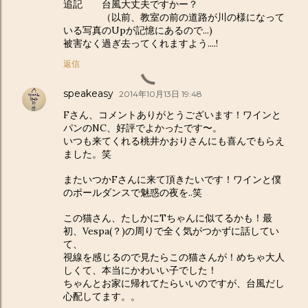
追記 台風大丈夫ですかー？
（以前、教室の前の道路が川の様になって
いる写真のUpが記憶にあるので...)
被害なく過ぎ去ってくれますよう....!
返信
speakeasy
2014年10月13日 19:48
Fさん、コメントありがとうございます！ワインと
パンのNC、好評でよかったです〜。
いつも来てくれる桃井かおりさんにも喜んでもらえ
ました。笑
またいつかFさんに来て頂きたいです！ワインと僕
のポールダンスで魅惑の夜を..笑
この猫さん、たしかにTちゃんに似てるかも！最
初、Vespa(？)の周りで全く気がつかずに話してい
て、
視線を感じるので見たらこの猫さんが！めちゃ大人
しくて、本当にかわいい子でした！
ちゃんとお家に帰れてたらいいのですが、台風だし
心配してます。。