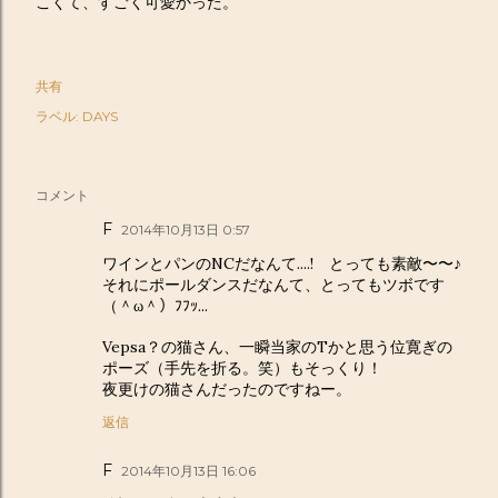
こくて、すごく可愛かった。
共有
ラベル:
DAYS
コメント
F
2014年10月13日 0:57
ワインとパンのNCだなんて....! とっても素敵〜〜♪
それにポールダンスだなんて、とってもツボです
（＾ω＾）ﾌﾌｯ...
Vepsa？の猫さん、一瞬当家のTかと思う位寛ぎの
ポーズ（手先を折る。笑）もそっくり！
夜更けの猫さんだったのですねー。
返信
F
2014年10月13日 16:06