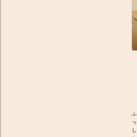
ふ
っ
し