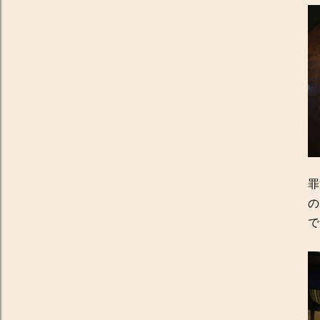
罪
の
で