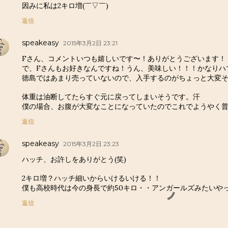
因みに私は2キロ増(￣▽￣)
返信
speakeasy
2015年3月2日 23:21
Fさん、コメントいつも嬉しいです〜！ありがとうございます！
で、Fさんもお好きなんですね！うん、美味しい！！！かなりハ
徳島ではあまり売っていないので、入手するのがちょっと大変
体重は油断してたらすぐ元に戻ってしまいそうです。汗
僕の場合、お腹が大変なことになっていたのでこれでようやく
返信
speakeasy
2015年3月2日 23:23
ハッチ、お許しをありがとう(笑)
2キロ増？ハッチ細いからいけるいける！！
僕も高校時代は今の身長で約50キロ・・アンガールズみたいや
返信