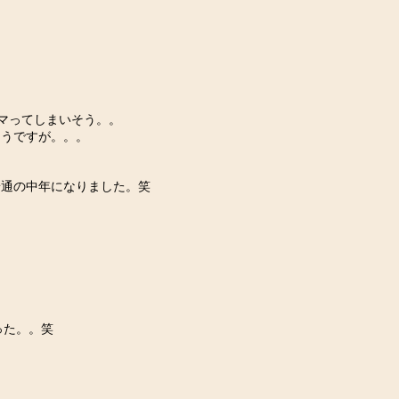
マってしまいそう。。
そうですが。。。
普通の中年になりました。笑
った。。笑