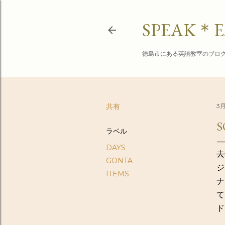
SPEAK＊E
徳島市にある英語教室のブロ
共有
3月
S
ラベル
DAYS
去
GONTA
ジ
ITEMS
ナ
て
ド