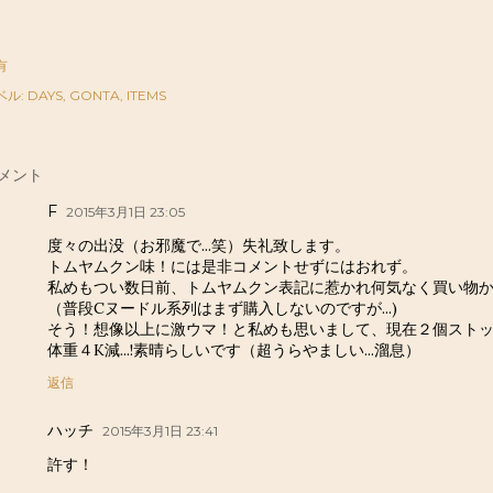
有
ベル:
DAYS
GONTA
ITEMS
メント
F
2015年3月1日 23:05
度々の出没（お邪魔で...笑）失礼致します。
トムヤムクン味！には是非コメントせずにはおれず。
私めもつい数日前、トムヤムクン表記に惹かれ何気なく買い物か
（普段Cヌードル系列はまず購入しないのですが...)
そう！想像以上に激ウマ！と私めも思いまして、現在２個スト
体重４K減...!素晴らしいです（超うらやましい...溜息）
返信
ハッチ
2015年3月1日 23:41
許す！