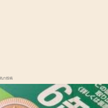
コ
気の投稿
メ
ン
ト
を
投