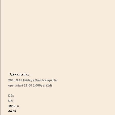
『JAZZ PARK』
2015.9.18 Friday
@bar txalaparta
open/start 21:00 1,000yen(1d)
DJs
UZI
MER-4
da ek