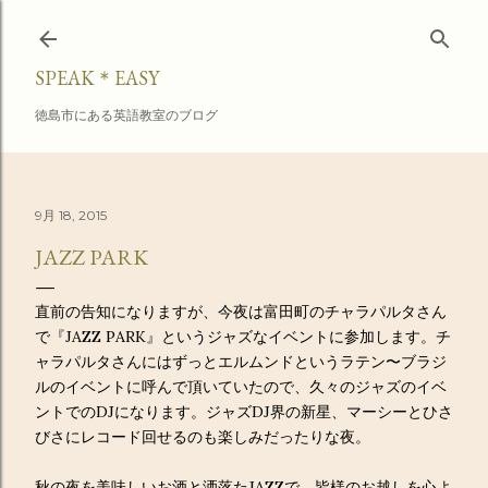
スキップしてメイン コンテンツに移動
SPEAK＊EASY
徳島市にある英語教室のブログ
9月 18, 2015
JAZZ PARK
直前の告知になりますが、今夜は富田町のチャラパルタさん
で『JAZZ PARK』というジャズなイベントに参加します。チ
ャラパルタさんにはずっとエルムンドというラテン〜ブラジ
ルのイベントに呼んで頂いていたので、久々のジャズのイベ
ントでのDJになります。ジャズDJ界の新星、マーシーとひさ
びさにレコード回せるのも楽しみだったりな夜。
秋の夜を美味しいお酒と洒落たJAZZで。皆様のお越しを心よ