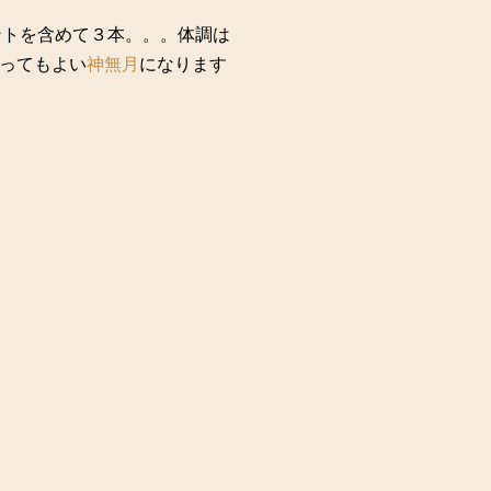
ントを含めて３本。。。体調は
ってもよい
神無月
になります