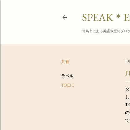
SPEAK＊E
徳島市にある英語教室のブロ
共有
11月
I
ラベル
TOEIC
タ
し
T
の
で