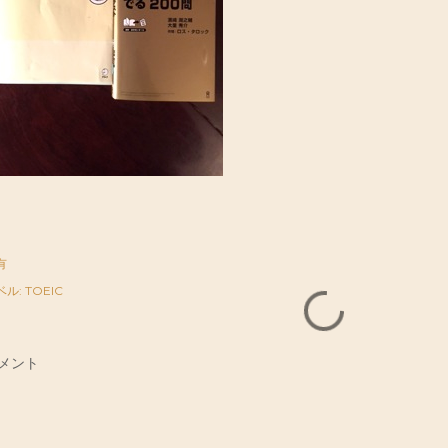
有
ベル:
TOEIC
メント