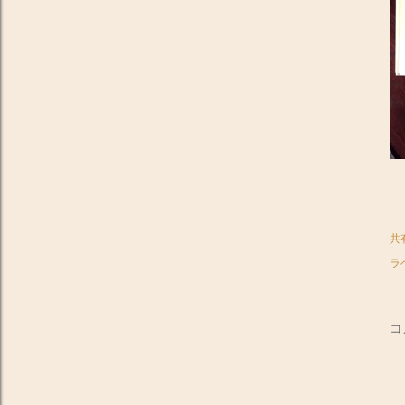
共
ラ
コ