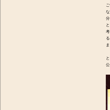
ご
な
分
と
考
る
ま
と
公