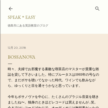
スキップしてメイン コンテンツに移動
SPEAK＊EASY
徳島市にある英語教室のブログ
12月 20, 2018
BOSSANOVA
時々、夫婦でお邪魔する素敵な喫茶店のマスターが貴重な雑
誌を貸して下さいました。特にブルータスは1993年の号なの
で、まだボサを聴いてなかった時代。ワインでも飲みなが
ら、ゆっくりと目を通そうかなと思っています。
今年もボサノヴァを中心に、たくさんのブラジル音楽を聴き
ましたね〜。独身のときほどレコードは買えませんが...笑。
今まではレコードばかりで、オーディオには無頓着だったの