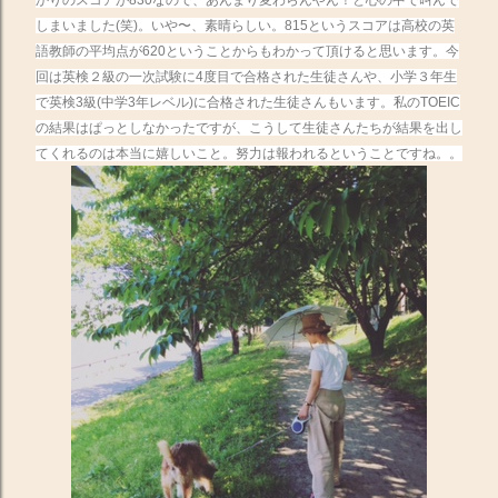
かりのスコアが830なので、あんまり変わらんやん！と心の中で叫んで
しまいました(笑)。いや〜、素晴らしい。815というスコアは高校の英
語教師の平均点が620ということからもわかって頂けると思います。今
回は英検２級の一次試験に4度目で合格された生徒さんや、小学３年生
で英検3級(中学3年レベル)に合格された生徒さんもいます。
私のTOEIC
の結果はぱっとしなかったですが、こうして生徒さんたちが結果を出し
てくれるのは本当に嬉しいこと。努力は報われるということですね。。