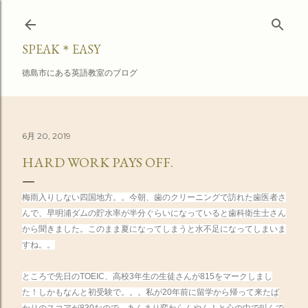
スキップしてメイン コンテンツに移動
SPEAK＊EASY
徳島市にある英語教室のブログ
6月 20, 2019
HARD WORK PAYS OFF.
梅雨入りしない四国地方。。今朝、歯のクリーニングで訪れた歯医者さ
んで、早明浦ダムの貯水率が半分ぐらいになっていると歯科衛生士さん
から聞きました。このまま夏になってしまうと水不足になってしまいま
すね。。
ところで先日のTOEIC、高校3年生の生徒さんが815をマークしまし
た！しかもなんと
初受験で。。。
私が20年前に留学から帰って来たば