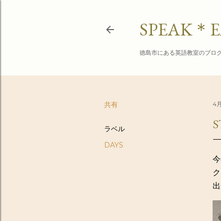
SPEAK＊E
徳島市にある英語教室のブロ
共有
4月
S
ラベル
DAYS
今
ク
出