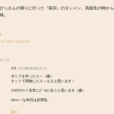
びっさんの帰りに行った『味宗』のタンメン。高校生の時から
味。
有
ベル:
DAYS
ENGLISH
メント
ﾊｯﾁ
2014年1月15日 23:41
ポトフを作ったり～（爆）
ネットで買物したり～ええと思います！
ｺｺのﾀﾝﾒﾝ！非常にﾋﾞｰﾙに合うと思います（爆）
slow～な休日は必用也。
返信