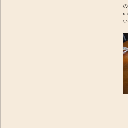
の
s
い