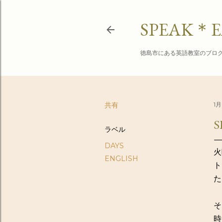
SPEAK＊E
徳島市にある英語教室のブロ
共有
1月
S
ラベル
DAYS
火
ENGLISH
ト
た
そ
時