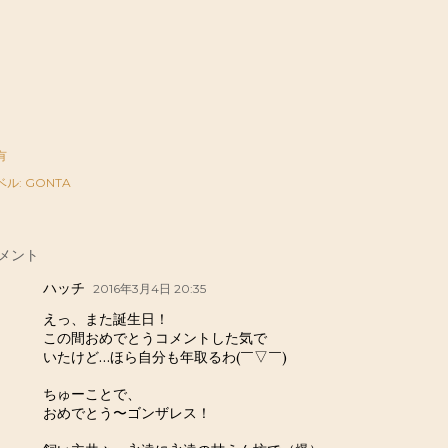
有
ベル:
GONTA
メント
ハッチ
2016年3月4日 20:35
えっ、また誕生日！
この間おめでとうコメントした気で
いたけど…ほら自分も年取るわ(￣▽￣)
ちゅーことで、
おめでとう〜ゴンザレス！