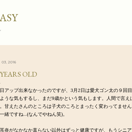
スキップしてメイン コンテンツに移動
ASY
グ
 03, 2016
 YEARS OLD
日アップ出来なかったのですが、3月2日は愛犬ゴン太の９回
ような気もするし、まだ9歳かという気もします。人間で言え
。甘えたさんのところは子犬のころとまったく変わってません
一緒ですね...(なんでやねん笑)。
耳炎がなかなか直らない以外はずっと健康ですが、もうシニア