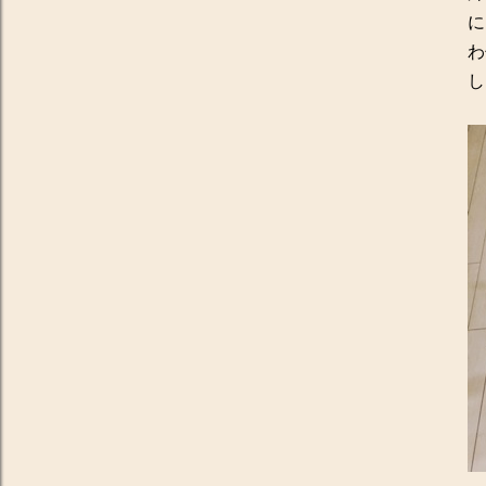
に
わ
し