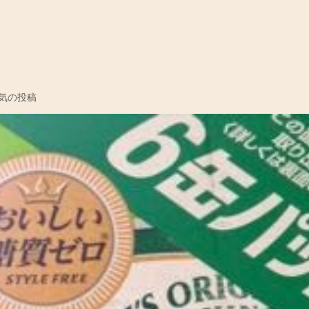
コ
気の投稿
メ
ン
ト
を
投
稿